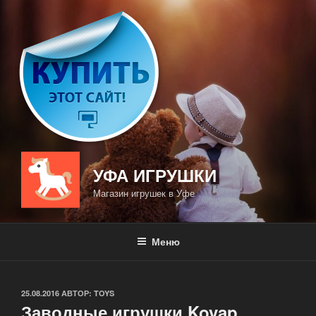
Перейти
к
содержимому
УФА ИГРУШКИ
Магазин игрушек в Уфе
Меню
ОПУБЛИКОВАНО
25.08.2016
АВТОР:
TOYS
Заводные игрушки Kovap