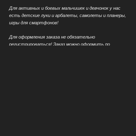
Для активных и боевых мальчишек и девчонок у нас
есть детские луки и арбалеты, самолеты и планеры,
игры для смартфонов!
Для оформления заказа не обязательно
регистрироваться! Заказ можно оформить по
телефону. А еще у нас есть детская посуда с
героями мультфильмов, зонтики, коляски для кукол,
надувные бассейны, круги для плавания и многое
многое другое.
Убедитесь в этом сами, просмотрите наш каталог
или воспользуйтесь строкой поиска! А уж игрушки мы
Вам привезем или Вы сможете забрать их
самостоятельно.
КАТАЛОГ ИГРУШЕК