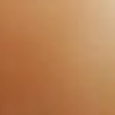
Перейти
к
содержимому